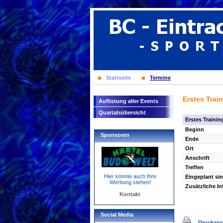
Startseite
Termine
Erstes Trai
Auflistung aller Events
Quartalsübersicht
Erstes Traini
Beginn
Sponsoren
Ende
Ort
Anschrift
Treffen
Hier könnte auch Ihre
Eingeplant si
Werbung stehen!
Zusätzliche In
Kontakt
Social Media
Druckans