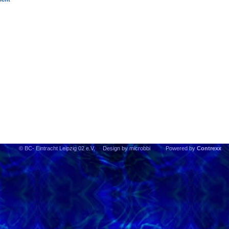
© BC- Eintracht Leipzig 02 e.V. Design by microbbi Powered by
Contrexx